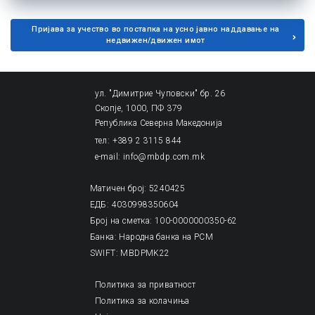
Пријава за учество во постапка на усно јавно наддавање на
недвижен/движен имот
ул. "Димитрие Чуповски" бр. 26
Скопје, 1000, ПФ 379
Република Северна Македонија
тел: +389 2 3115 844
e-mail: info@mbdp.com.mk
Матичен број: 5240425
ЕДБ: 4030998350604
Број на сметка: 100-0000000350-62
Банка: Народна банка на РСМ
SWIFT: MBDPMK22
Политика за приватност
Политика за колачиња