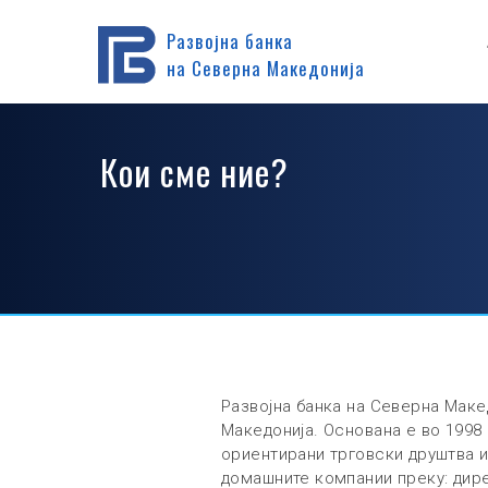
Дома
За нас
Развојна банка
на Северна Македонија
Кои сме ние?
Развојна банка на Северна Маке
Македонија. Основана е во 1998
ориентирани трговски друштва и
домашните компании преку: дир