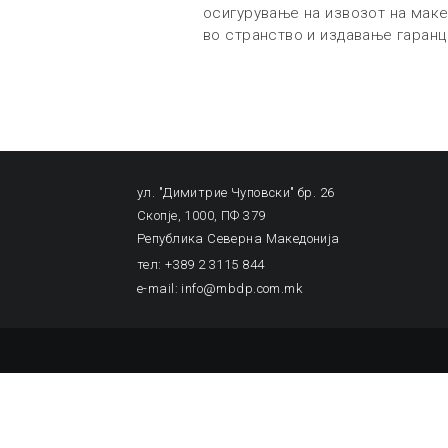
осигурување на извозот на маке
во странство и издавање гаранц
ул. "Димитрие Чуповски" бр. 26
Скопје, 1000, ПФ 379
Република Северна Македонија
тел: +389 2 3115 844
e-mail: info@mbdp.com.mk