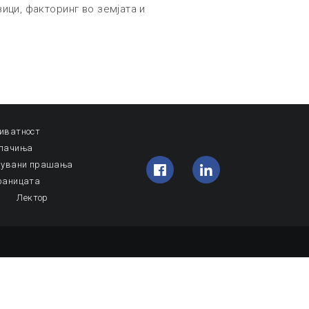
ици, факторинг во земјата и
иватност
олачиња
авувани прашања
раницата
Лектор