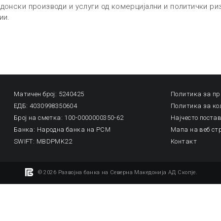
донски производи и услуги од комерцијални и политички риз
ии.
Матичен број: 5240425
Политика за пр
ЕДБ: 4030998350604
Политика за к
Број на сметка: 100-0000000350-62
Најчесто пост
Банка: Народна банка на РСМ
Мапа на веб ст
SWIFT: MBDPMK22
Контакт
© 2026 Развојна банка на Северна Македонијa АД Скопје.