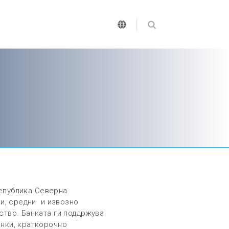
Република Северна
ли, средни и извозно
тво. Банката ги поддржува
нки, краткорочно