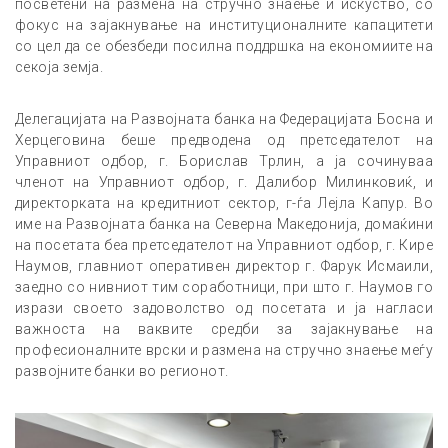
посветени на размена на стручно знаење и искуство, со
фокус на зајакнување на институционалните капацитети
со цел да се обезбеди посилна поддршка на економиите на
секоја земја.
Делегацијата на Развојната банка на Федерацијата Босна и
Херцеговина беше предводена од претседателот на
Управниот одбор, г. Борислав Трлин, а ја сочинуваа
членот на Управниот одбор, г. Далибор Милинковиќ, и
директорката на кредитниот сектор, г-ѓа Лејла Капур. Во
име на Развојната банка на Северна Македонија, домаќини
на посетата беа претседателот на Управниот одбор, г. Кире
Наумов, главниот оперативен директор г. Фарук Исмаили,
заедно со нивниот тим соработници, при што г. Наумов го
изрази своето задоволство од посетата и ја нагласи
важноста на ваквите средби за зајакнување на
професионалните врски и размена на стручно знаење меѓу
развојните банки во регионот.