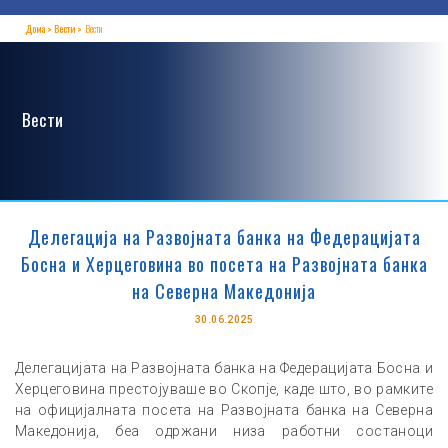
Дома
Вести
Вести
Вести
Делегација на Развојната банка на Федерацијата
Босна и Херцеговина во посета на Развојната банка
на Северна Македонија
30.06.2025
Делегацијата на Развојната банка на Федерацијата Босна и
Херцеговина престојуваше во Скопје, каде што, во рамките
на официјалната посета на Развојната банка на Северна
Македонија, беа одржани низа работни состаноци