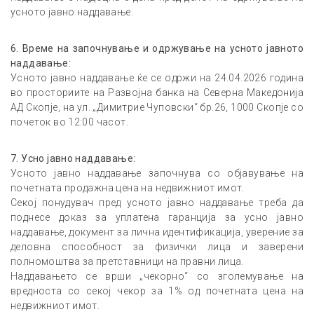
усното јавно наддавање.
6
.
Време на започнување и одржување на усното јавното
наддавање:
Усното јавно наддавање ќе се одржи на 24.04.2026 година
во просториите на Развојна банка на Северна Македонија
АД Скопје, на ул. „Димитрие Чуповски“ бр.26, 1000 Скопје со
почеток во 12:00 часот.
7
.
Усно јавно наддавање:
Усното јавно наддавање започнува со објавување на
почетната продажна цена на недвижниот имот.
Секој понудувач пред уснотo јавно наддавање треба да
поднесе доказ за уплатена гаранција за усно јавно
наддавање, документ за лична идентификација, уверение за
деловна способност за физички лица и заверени
полномоштва за претставници на правни лица.
Наддавањето се врши „чекорно“ со зголемување на
вредноста со секој чекор за 1% од почетната цена на
недвижниот имот.