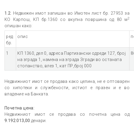
1.2.
Недвижен имот запишан во Имотен лист бр. 27953 за
2
КО Карпош, КП бр.1360 со вкупна површина од 80 м
опишан како:
ред
опис
п
бр.
1
КП 1360, дел 0, адреса Партизански одреди 127, број
8
на зграда 1, намена на зграда Згради во останата
стопанство, влез 1, кат ПР,број 000
Недвижниот имот се продава како целина, не е оптоварен
со хипотеки и службености, истиот е празен и е во
владение на Банката.
Почетна цена:
Недвижниот имот се продава со почетна цена од
9.192.013
,00
денари.