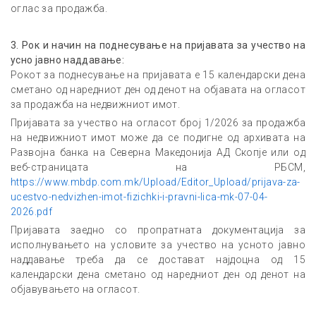
оглас за продажба.
3.
Рок и начин на поднесување на пријавата за учество на
усно јавно наддавање:
Рокот за поднесување на пријавата е 15 календарски дена
сметано од наредниот ден од денот на објавата на огласот
за продажба на недвижниот имот.
Пријавата за учество на огласот број 1/2026 за продажба
на недвижниот имот може да се подигне од архивата на
Развојна банка на Северна Македонија АД Скопје или од
веб-страницата на РБСМ,
https://www.mbdp.com.mk/Upload/Editor_Upload/prijava-za-
ucestvo-nedvizhen-imot-fizichki-i-pravni-lica-mk-07-04-
2026.pdf
Пријавата заедно со пропратната документација за
исполнувањето на условите за учество на усното јавно
наддавање треба да се достават најдоцна од 15
календарски дена сметано од наредниот ден од денот на
објавувањето на огласот.