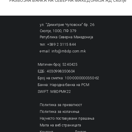
РАЗВОЈНА БАНКА НА СЕВЕРНА МАКЕДОНИЈА АД Скопје
ул. "Димитрие Чуповски" бр. 26
Скопје, 1000, ПФ 379
Република Северна Македонија
тел: +389 2 3115 844
e-mail: info@mbdp.com.mk
Матичен број: 5240425
ЕДБ: 4030998350604
Број на сметка: 100-0000000350-62
Банка: Народна банка на РСМ
SWIFT: MBDPMK22
Политика за приватност
Политика за колачиња
Најчесто поставувани прашања
Мапа на веб страницата
Контакт
Лектор