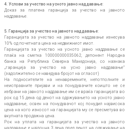
4
.
Услови за учество на усното јавно наддавање:
Доказ за платена гаранција за учество на јавното
наддавање.
5
.
Гаранција за учество на јавното наддавање:
Гаранцијата за учество на јавното наддавање изнесува
10% од почетната цена на недвижниот имот.
Гаранцијата за учество на усното јавно наддавање се
плаќа на сметка 100000000035062, депонент Народна
банка на Република Северна Македонија, со назнака
„гаранција за учество на усно јавно наддавање“
(задолжително се наведува бројот на огласот)
На подносителите на ненавремените, непотполните и
неисправните пријави и на понудувачите коишто не се
избрани на јавното наддавање им се враќа гаранцијата во
рок од 15 дена од денот на одржувањето на усното јавно
наддавање, освен на понудувачот кој понудил највисока
цена на кого износот на гаранцијата му се пресметува во
вкупната продажна цена.
Рок на уплата на гаранцијата за учество на јавното
наддавање е најдоцна 3 дена пред денот на одржување на