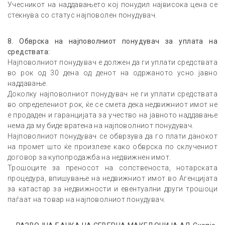
Учесникот на наддавањето кој понудил највисока цена се
стекнува со статус најповолен понудувач.
8
.
Обврска на најповолниот понудувач за уплата на
средствата:
Најповолниот понудувач е должен да ги уплати средствата
во рок од 30 дена од денот на одржаното усно јавно
наддавање.
Доколку најповолниот понудувач не ги уплати средствата
во определениот рок, ќе се смета дека недвижниот имот не
е продаден и гаранцијата за учество на јавното наддавање
нема да му биде вратена на најповолниот понудувач.
Најповолниот понудувач се обврзува да го плати данокот
на промет што ќе произлезе како обврска по склучениот
договор за купопродажба на недвижнен имот.
Трошоците за преносот на сопственоста, нотарската
процедура, впишување на недвижниот имот во Агенцијата
за катастар за недвижности и евентуални други трошоци
паѓаат на товар на најповолниот понудувач.