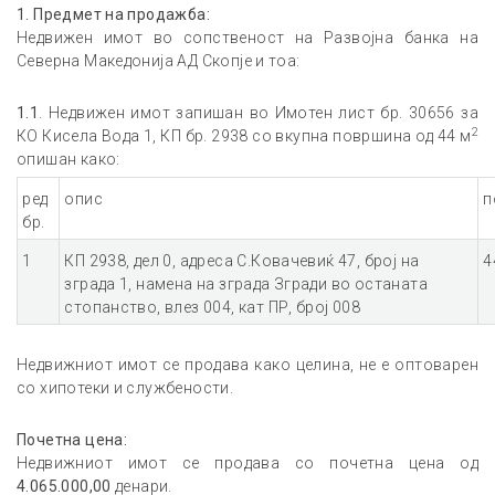
1.
Предмет на продажба:
Недвижен имот во сопственост на Развојна банка на
Северна Македонија АД Скопје и тоа:
1.1
. Недвижен имот запишан во Имотен лист бр. 30656 за
2
КО Кисела Вода 1, КП бр. 2938 со вкупна површина од 44 м
опишан како:
ред
опис
п
бр.
1
КП 2938, дел 0, адреса С.Ковачевиќ 47, број на
4
зграда 1, намена на зграда Згради во останата
стопанство, влез 004, кат ПР, број 008
Недвижниот имот се продава како целина, не е оптоварен
со хипотеки и службености.
Почетна цена:
Недвижниот имот се продава со почетна цена од
4.065.000
,00
денари.