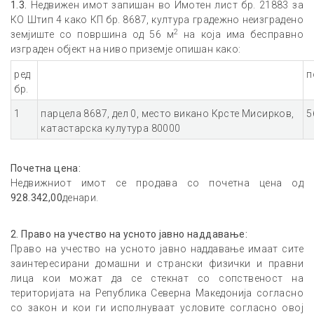
1.3.
Недвижен имот запишан во Имотен лист бр. 21883 за
КО Штип 4 како КП бр. 8687, култура градежно неизградено
2
земјиште со површина од 56 м
на која има бесправно
изграден објект на ниво приземје опишан како:
ред
п
бр.
1
парцела 8687, дел 0, место викано Крсте Мисирков,
5
катастарска кулутура 80000
Почетна цена:
Недвижниот имот се продава со почетна цена од
928.342
,00
денари.
2. Право на учество на усното јавно наддавање:
Право на учество на усното јавно наддавање имаат сите
заинтересирани домашни и странски физички и правни
лица кои можат да се стекнат со сопственост на
територијата на Република Северна Македонија согласно
со закон и кои ги исполнуваат условите согласно овој