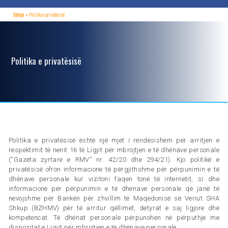
Shtëpi
Politika e privatësisë
Politika e privatësisë
Politika e privatësisë është një mjet i rëndësishëm për arritjen e
respektimit të nenit 16 të Ligjit për mbrojtjen e të dhënave personale
(“Gazeta zyrtare e RMV” nr. 42/20 dhe 294/21). Kjo politikë e
privatësisë ofron informacione të përgjithshme për përpunimin e të
dhënave personale kur vizitoni faqen tonë të internetit, si dhe
informacione për përpunimin e të dhënave personale që janë të
nevojshme për Bankën për zhvillim të Maqedonisë së Veriut SHA
Shkup (BZHMV) për të arritur qëllimet, detyrat e saj ligjore dhe
kompetencat. Të dhënat personale përpunohen në përputhje me
dispozitat e Ligjit për mbrojtjen e të dhënave personale.