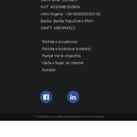
Numri amë: 5240425
NUT: 4030998350604
xhiro llogaria: 100-0000000350-62
Banka: Banka Popullore e RMV
SWIFT: MBDPMK22
Politika e privatësisë
Politika e biskotave (cookies)
Pyetjet më të shpeshta
Harta e faqes në internet
Kontakt
© 2026 Banka për zhvillim e Maqedonisë së Veriut SHA Shkup