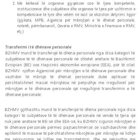
Me kërkesë të organeve gjyqësore ose të tjera kompetente,
institucioneve dhe subjekteve dhe organeve të tjera për ushtrimin e
kompetencave të tyre dhe vetëm në rast se ekziston detyrimi ligjor
(gjykata, MPB, Agjencia për mbrojtjen e të dhënat personale,
noterët, përmbaruesit, Qeveria e RMV, Ministria e financave e RMV,
etj.)
Transferimi i të dhënave personale
BZHMV mund të transferojë të dhëna personale nga disa kategori të
subjekteve të të dhënave personale në shtetet anëtare të Bashkimit
Evropian (BE) ose Hapsirës ekonomike evropiane (EEA), për të cilat
BZHMV njofton Agjencinë për mbrojtjen e të dhënave personale dhe
vazhdon të mbrojë të dhënat personale duke aplikuar të
përshtatshmet masat mbrojtëse në përputhje me rregulloret për
mbrojtjen e të dhënave personale që rregullojnë transferimin e të
dhënave personale.
BZHMV gjithashtu mund të transferojë të dhëna personale nga disa
kategori të subjekteve të të dhënave personale në vende të tjera që
nuk janë anëtare të BE-së dhe EEA-së, ku BZHMV siguron mbrojtjen e
të dhënave personale përmes pajtueshmërisë së vazhdueshme dhe
aplikimit të masave të përshtatshme mbrojtëse për mbrojtje në lidhje
me përpunimin në lidhje me transmetimin, dhe në përputhje me