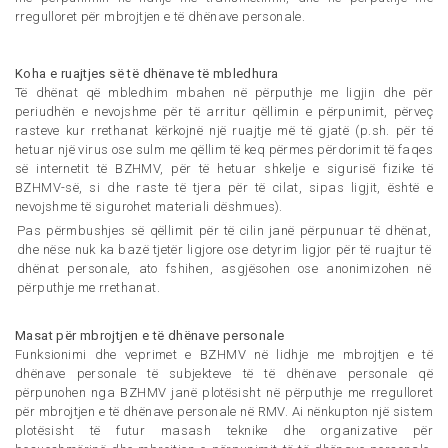
rregulloret për mbrojtjen e të dhënave personale.
Koha e ruajtjes së të dhënave të mbledhura
Të dhënat që mbledhim mbahen në përputhje me ligjin dhe për
periudhën e nevojshme për të arritur qëllimin e përpunimit, përveç
rasteve kur rrethanat kërkojnë një ruajtje më të gjatë (p.sh. për të
hetuar një virus ose sulm me qëllim të keq përmes përdorimit të faqes
së internetit të BZHMV, për të hetuar shkelje e sigurisë fizike të
BZHMV-së, si dhe raste të tjera për të cilat, sipas ligjit, është e
nevojshme të sigurohet materiali dëshmues).
Pas përmbushjes së qëllimit për të cilin janë përpunuar të dhënat,
dhe nëse nuk ka bazë tjetër ligjore ose detyrim ligjor për të ruajtur të
dhënat personale, ato fshihen, asgjësohen ose anonimizohen në
përputhje me rrethanat.
Masat për mbrojtjen e të dhënave personale
Funksionimi dhe veprimet e BZHMV në lidhje me mbrojtjen e të
dhënave personale të subjekteve të të dhënave personale që
përpunohen nga BZHMV janë plotësisht në përputhje me rregulloret
për mbrojtjen e të dhënave personale në RMV. Ai nënkupton një sistem
plotësisht të futur masash teknike dhe organizative për