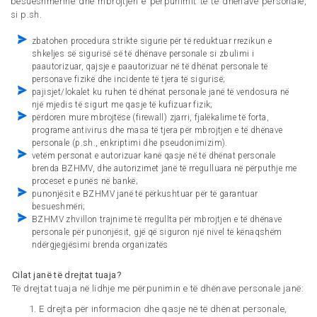
besueshmërinë dhe mbrojtjen e përpunimit të të dhënave personale,
si p.sh.
zbatohen procedura strikte sigurie për të reduktuar rrezikun e
shkeljes së sigurisë së të dhënave personale si zbulimi i
paautorizuar, qajsje e paautorizuar në të dhënat personale të
personave fizikë dhe incidente të tjera të sigurisë;
pajisjet/lokalet ku ruhen të dhënat personale janë të vendosura në
një mjedis të sigurt me qasje të kufizuar fizik;
përdoren mure mbrojtëse (firewall) zjarri, fjalëkalime të forta,
programe antivirus dhe masa të tjera për mbrojtjen e të dhënave
personale (p.sh., enkriptimi dhe pseudonimizim).
vetëm personat e autorizuar kanë qasje në të dhënat personale
brenda BZHMV, dhe autorizimet janë të rregulluara në përputhje me
proceset e punës në bankë;
punonjësit e BZHMV janë të përkushtuar për të garantuar
besueshmëri;
BZHMV zhvillon trajnime të rregullta për mbrojtjen e të dhënave
personale për punonjësit, gjë që siguron një nivel të kënaqshëm
ndërgjegjësimi brenda organizatës
Cilat janë të drejtat tuaja?
Të drejtat tuaja në lidhje me përpunimin e të dhënave personale janë:
E drejta për informacion dhe qasje në të dhënat personale,