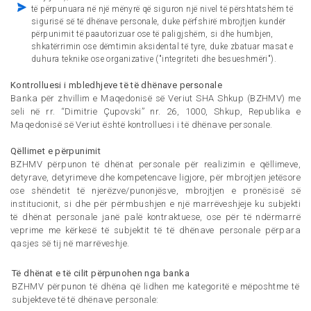
të përpunuara në një mënyrë që siguron një nivel të përshtatshëm të
sigurisë së të dhënave personale, duke përfshirë mbrojtjen kundër
përpunimit të paautorizuar ose të paligjshëm, si dhe humbjen,
shkatërrimin ose dëmtimin aksidental të tyre, duke zbatuar masat e
duhura teknike ose organizative ("integriteti dhe besueshmëri").
Kontrolluesi i mbledhjeve të të dhënave personale
Banka për zhvillim e Maqedonisë së Veriut SHA Shkup (BZHMV) me
seli në rr. “Dimitrie Çupovski” nr. 26, 1000, Shkup, Republika e
Maqedonisë së Veriut është kontrolluesi i të dhënave personale.
Qëllimet e përpunimit
BZHMV përpunon të dhënat personale për realizimin e qëllimeve,
detyrave, detyrimeve dhe kompetencave ligjore, për mbrojtjen jetësore
ose shëndetit të njerëzve/punonjësve, mbrojtjen e pronësisë së
institucionit, si dhe për përmbushjen e një marrëveshjeje ku subjekti
të dhënat personale janë palë kontraktuese, ose për të ndërmarrë
veprime me kërkesë të subjektit të të dhënave personale përpara
qasjes së tij në marrëveshje.
Të dhënat e të cilit përpunohen nga banka
BZHMV përpunon të dhëna që lidhen me kategoritë e mëposhtme të
subjekteve të të dhënave personale: