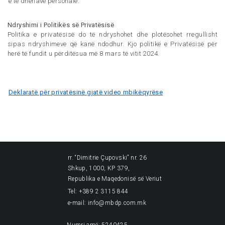
e të dhënave personale.
Ndryshimi i Politikës së Privatësisë
Politika e privatësisë do të ndryshohet dhe plotësohet rregullisht
sipas ndryshimeve që kanë ndodhur. Kjo politikë e Privatësisë për
herë të fundit u përditësua më 8 mars të vitit 2024.
Deklaratë për privatësinë gjatë video mbikëqyrëse
rr. “Dimitrie Çupovski” nr. 26
Shkup, 1000, KP 379,
Republika e Maqedonisë së Veriut
Tel: +389 2 3115 844
e-mail: info@mbdp.com.mk