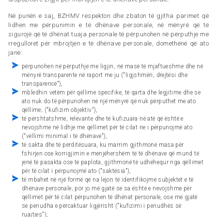
Në punën e saj, BZHMV respekton dhe zbaton të gjitha parimet që
lidhen me përpunimin e të dhënave personale, në mënyrë që të
sigurojë që të dhënat tuaja personale të përpunohen në përputhje me
rregulloret për mbrojtjen e të dhënave personale, domethënë që ato
janë:
përpunohen në përputhje me ligjin, në masë të mjaftueshme dhe në
mënyrë transparente në raport me ju ("ligjshmëri, drejtësi dhe
transparencë"),
mbledhin vetëm për qëllime specifike, të qarta dhe legjitime dhe se
ato nuk do të përpunohen në një mënyrë që nuk përputhet me ato
qëllime; ("kufizim objektiv"),
të përshtatshme, relevante dhe të kufizuara në atë që është e
nevojshme në lidhje me qëllimet për të cilat ne i përpunojmë ato
("vëllimi minimal i të dhënave"),
të sakta dhe të përditësuara, ku marrim gjithmonë masa për
fshirjen ose korrigjimin e menjëhershëm të të dhënave që mund të
jenë të pasakta ose të paplota, gjithmonë të udhëhequr nga qëllimet
për të cilat i përpunojmë ato ("saktësia"),
të mbahet në një formë që na lejon të identifikojmë subjektet e të
dhënave personale, por jo më gjatë se sa është e nevojshme për
qëllimet për të cilat përpunohen të dhënat personale, ose më gjatë
se periudha e përcaktuar ligjërisht ("kufizimi i periudhës së
ruajtjes"),