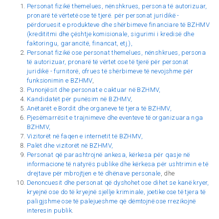
Personat fizikë themelues, nënshkrues, persona të autorizuar,
pronarë të vërtetë ose të tjerë. për personat juridikë -
përdoruesit e produkteve dhe shërbimeve financiare të BZHMV
(kredititmi dhe çështje komisionale, sigurimi i kredisë dhe
faktoringu, garancitë, financat, etj.),
Personat fizikë ose personat themelues, nënshkrues, persona
të autorizuar, pronarë të vërtet ose të tjerë për personat
juridikë - furnitorë, ofrues të shërbimeve të nevojshme për
funksionimin e BZHMV
,
Punonjësit dhe personat e caktuar në BZHMV,
Kandidatët për punësim në BZHMV,
Anëtarët e Bordit dhe organeve të tjera të BZHMV,
Pjesëmarrësit e trajnimeve dhe eventeve të organizuara nga
BZHMV,
Vizitorët në faqen e internetit të BZHMV,
Palët dhe vizitorët në BZHMV,
Personat që parashtrojnë ankesa, kërkesa për qasje në
informacione të natyrës publike dhe kërkesa për ushtrimin e të
drejtave për mbrojtjen e të dhënave personale
, dhe
Denoncuesit dhe personat që dyshohet ose dihet se kanë kryer,
kryejnë ose do të kryejnë sjellje kriminale, joetike ose të tjera të
paligjshme ose të palejueshme që dëmtojnë ose rrezikojnë
interesin publik
.