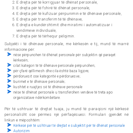
E drejta për të korrigjuar të dhënat personale,
E drejta për të fshirë të dhënat personale,
E drejta për të kufizuar përpunimin e të dhënave personale,
E drejta për transferim të të dhënave,
E drejta e kundërshtimit dhe miratimi i automatizuar i
vendimeve individuale,
E drejta për të tërhequr pëlqimin.
Subjekti i të dhënave personale, me kërkesën e tij, mund të marrë
informacione për:
nëse përpunohen të dhënat personale për subjektin që paraqet
kërkesën;
cilat kategori të të dhënave personale përpunohen;
për çfarë qëllimesh dhe cila është baza ligjore;
përdoruesit ose kategoritë e përdoruesve;
burimet e të dhënave personale;
kushtet e ruajtjes së të dhënave personale
nëse të dhënat personale u transferohen vendeve të treta apo
organizatave ndërkombëtare.
Për të ushtruar të drejtat tuaja, ju mund të paraqisni një kërkesë
personalisht ose përmes një përfaqësuesi. Formulari gjendet në
linkun e mëposhtëm:
Kërkesë për të ushtruar të drejtat e subjektit për të dhënat personale
Autorizim