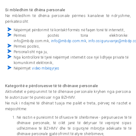
Si mbledhim të dhëna personale
Ne mbledhim të dhëna personale përmes kanaleve të ndryshme,
përkatësisht:
Nëpërmjet përdorimit të kontakt-formës në faqen tonë të internetit,
Përmes postës tona elektronike:
info@mbdp.com.mk,
info@mbdp.com.mk
,
info.osiguruvanje@mbdp.
Përmes postës,
Personalisht nga ju,
Nga kontrollorë të tjerë nëpërmjet internetit ose një lidhjeje private të
komunikimit elektronik,
Nëpërmjet
video mbëqyrjes
Kategoritë e përdoruesve të të dhënave personale
Aktivitetet e përpunimit të të dhënave personale kryhen nga persona
të autorizuar të punësuar nga BZHMV.
Ne nuk i ndajmë të dhënat tuaja me palët e treta, përveç në rastet e
mëposhtme:
Në rastin e punësimit të ofruesve të shërbimeve - përpunuesve të të
dhënave personale, të cilët janë të detyruar të veprojnë sipas
udhëzimeve të BZHMV dhe të sigurojnë mbrojtje adekuate të të
dhënave personale gjatë ofrimit të atyre shërbimeve,