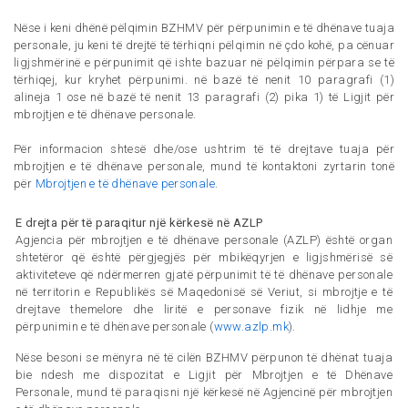
Nëse i keni dhënë pëlqimin BZHMV për përpunimin e të dhënave tuaja
personale, ju keni të drejtë të tërhiqni pëlqimin në çdo kohë, pa cënuar
ligjshmërinë e përpunimit që ishte bazuar në pëlqimin përpara se të
tërhiqej, kur kryhet përpunimi. në bazë të nenit 10 paragrafi (1)
alineja 1 ose në bazë të nenit 13 paragrafi (2) pika 1) të Ligjit për
mbrojtjen e të dhënave personale.
Për informacion shtesë dhe/ose ushtrim të të drejtave tuaja për
mbrojtjen e të dhënave personale, mund të kontaktoni zyrtarin tonë
për
Mbrojtjen e të dhënave personale
.
E drejta për të paraqitur një kërkesë në AZLP
Agjencia për mbrojtjen e të dhënave personale (AZLP) është organ
shtetëror që është përgjegjës për mbikëqyrjen e ligjshmërisë së
aktiviteteve që ndërmerren gjatë përpunimit të të dhënave personale
në territorin e Republikës së Maqedonisë së Veriut, si mbrojtje e të
drejtave themelore dhe liritë e personave fizik në lidhje me
përpunimin e të dhënave personale (
www.azlp.mk
).
Nëse besoni se mënyra në të cilën BZHMV përpunon të dhënat tuaja
bie ndesh me dispozitat e Ligjit për Mbrojtjen e të Dhënave
Personale, mund të paraqisni një kërkesë në Agjencinë për mbrojtjen